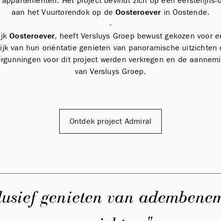
appartementen. Het project bevindt zich op een eerstelijns-o
aan het Vuurtorendok op de
Oosteroever
in Oostende.
-
ijk
Oosteroever
, heeft Versluys Groep bewust gekozen voor e
jk van hun oriëntatie genieten van panoramische uitzichten
rgunningen voor dit project werden verkregen en de aannemin
van Versluys Groep.
Ontdek project Admiral
lusief genieten van ademben