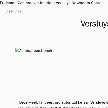
Projecten
Oosteroever
Interieur
Versluys
Newsroom
Contact
NL
/
FR
/
EN
Versluy
Deze week lanceert projectontwikkelaar
Versluys 