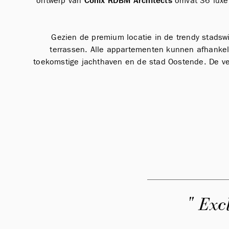
ontwerp van
Conix RDBM Architects
omvat 36 luxe 
Gezien de premium locatie in de trendy stadsw
terrassen. Alle appartementen kunnen afhankeli
toekomstige jachthaven en de stad Oostende. De ve
" Exc