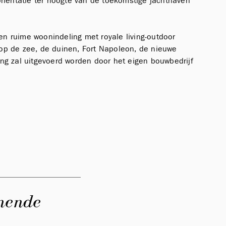
riëntatie ter hoogte van de toekomstige jachthaven
en ruime woonindeling met royale living-outdoor
 op de zee, de duinen, Fort Napoleon, de nieuwe
g zal uitgevoerd worden door het eigen bouwbedrijf
emende