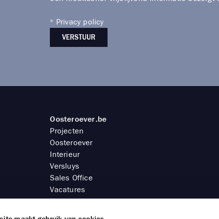
*
Privacy policy
VERSTUUR
Oosteroever.be
Projecten
Oosteroever
Interieur
Versluys
Sales Office
Vacatures
Newsroom
Contact
site maakt gebruik van cookies