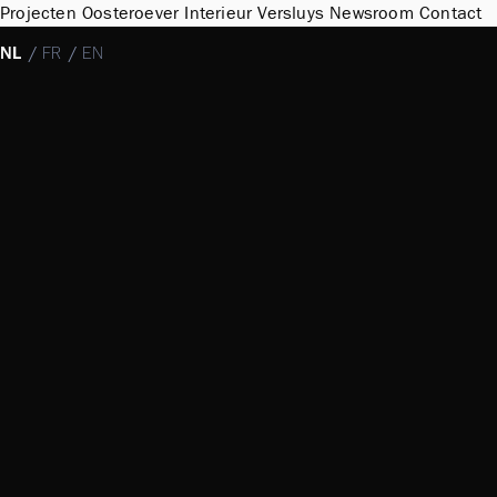
Projecten
Oosteroever
Interieur
Versluys
Newsroom
Contact
NL
/
FR
/
EN