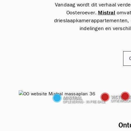
Vandaag wordt dit verhaal verd
Oosteroever.
Mistral
omvat 
drieslaapkamerappartementen, el
indelingen en verschi
VICTORI
MISTRAL
UITVERKOCH
OPLEVERING - IN PRE-SALE
Ont