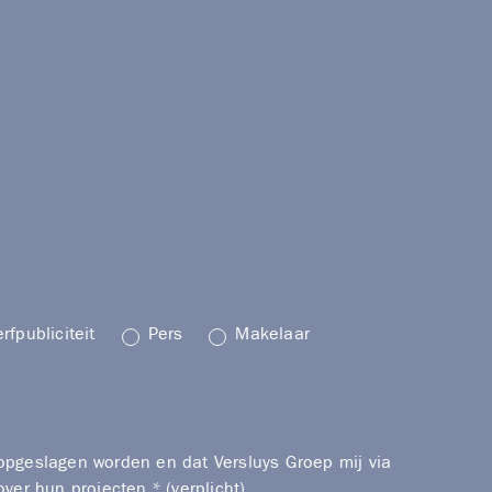
rfpubliciteit
Pers
Makelaar
opgeslagen worden en dat Versluys Groep mij via
over hun projecten.* (verplicht)