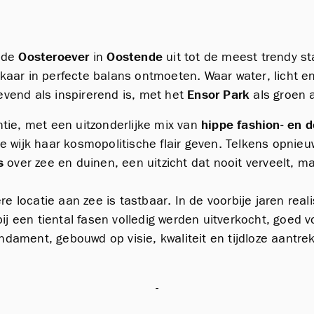
eide
Oosteroever
in
Oostende
uit tot de meest trendy st
lkaar in perfecte balans ontmoeten. Waar water, licht 
gevend als inspirerend is, met het
Ensor Park
als groen a
tie, met een uitzonderlijke mix van
hippe fashion- en 
e wijk haar kosmopolitische flair geven. Telkens opnieu
s
over zee en duinen, een uitzicht dat nooit verveelt, m
re locatie aan zee is tastbaar. In de voorbije jaren rea
bij een tiental fasen volledig werden uitverkocht, goe
ndament, gebouwd op visie, kwaliteit en tijdloze aantre
-