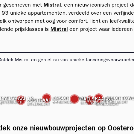
er geschreven met
Mistral
, een nieuw iconisch project da
93 unieke appartementen, verdeeld over een verfijnde 
k ontworpen met oog voor comfort, licht en leefkwalite
llende prijsklasses is
Mistral
een project waar iedereen 
Ontdek Mistral en geniet nu van unieke lanceringsvoorwaarde
ENSOR TOWER I
ENSOR TOWE
BAELSKAAI 12
BAELSKAAI 8
A
DOCK 5
OOSTKAAI 11
UITVERKOCHT
UITVERKOCHT
UITVERKOCHT
UITVERKOCHT
T
UITVERKOCHT
UITVERKOCHT
dek onze nieuwbouwprojecten op Oostero