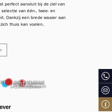
t perfect aansluit bij de ziel van
selectie van één-, twee- en
it. Dankzij een brede waaier aan
zich thuis kan voelen.
n
R II
ONE BAELSKAAI
ADMIRAL
TRINITY
UITVERKOCHT
UITVERKOCHT
OPLEVERING Q3 2024
ever