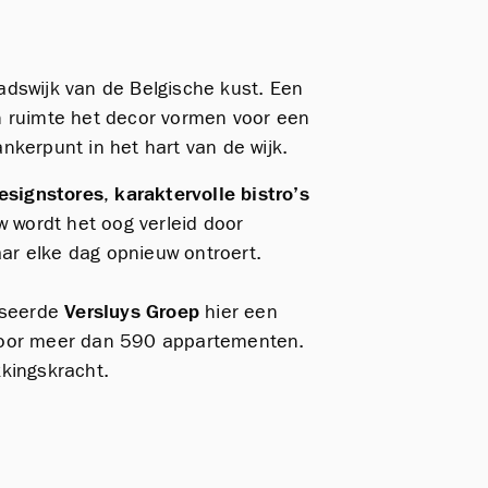
adswijk van de Belgische kust. Een
en ruimte het decor vormen voor een
nkerpunt in het hart van de wijk.
designstores
,
karaktervolle bistro’s
w wordt het oog verleid door
aar elke dag opnieuw ontroert.
liseerde
Versluys Groep
hier een
d voor meer dan 590 appartementen.
kkingskracht.