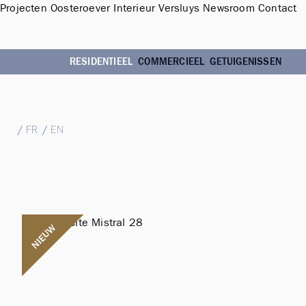
Projecten
Oosteroever
Interieur
Versluys
Newsroom
Contact
Sales Office & Showroom Oosteroever
Hendrik Baelskaai 12a, 8400 Oostende
RESIDENTIEEL
COMMERCIEEL
GETUIGENISSEN
T
+32 (0)59 51 11 15
M
sales@groepversluys.be
NL
/
FR
/
EN
NIEUW
Luxury waterfront
living
Uitzichten op
zee, water en duinen