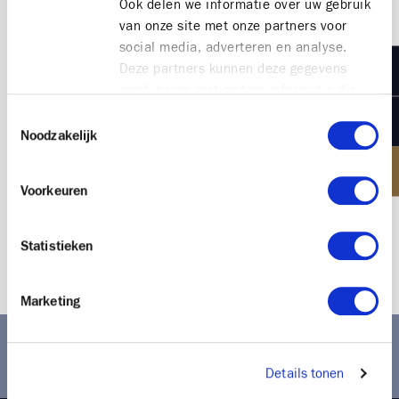
Ook delen we informatie over uw gebruik
van onze site met onze partners voor
social media, adverteren en analyse.
Deze partners kunnen deze gegevens
combineren met andere informatie die u
aan ze heeft verstrekt of die ze hebben
Toestemmingsselectie
verzameld op basis van uw gebruik van
Noodzakelijk
hun services.
Trinity
Voorkeuren
Bezoek laatste (instapklare) penthouse
Statistieken
Marketing
Ontdek onze verkochte projecten
Details tonen