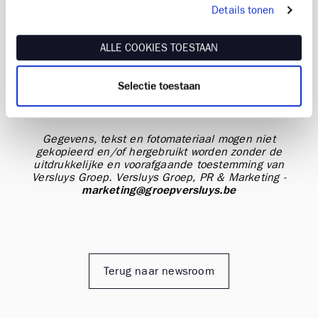
Details tonen
ALLE COOKIES TOESTAAN
copyright beeldmateriaal
Sweet Lips
Selectie toestaan
-
Gegevens, tekst en fotomateriaal mogen niet
gekopieerd en/of hergebruikt worden zonder de
uitdrukkelijke en voorafgaande toestemming van
Versluys Groep.
Versluys Groep, PR & Marketing -
marketing@groepversluys.be
Terug naar newsroom