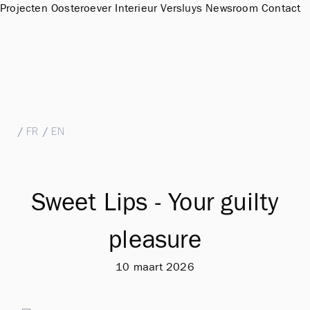
Projecten
Oosteroever
Interieur
Versluys
Newsroom
Contact
Sales Office & Showroom Oosteroever
Hendrik Baelskaai 12a, 8400 Oostende
T
+32 (0)59 51 11 15
M
sales@groepversluys.be
NL
/
FR
/
EN
Sweet Lips - Your guilty
pleasure
10 maart 2026