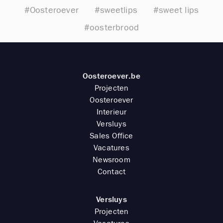
#Oosteroever
#sweetlips
#sweet lips
#oosterbrood
Oosteroever.be
Projecten
Oosteroever
Interieur
Versluys
Sales Office
Vacatures
Newsroom
Contact
Versluys
Projecten