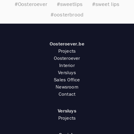
#Oosteroever
#sweetlips
#sweet lips
#oosterbrood
Oosteroever.be
Projects
Oosteroever
Interior
Versluys
Sales Office
Newsroom
Contact
Versluys
Projects