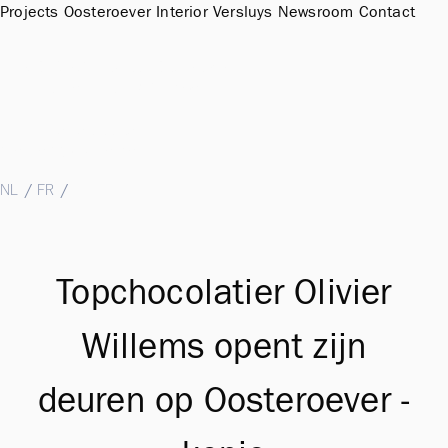
Projects
Oosteroever
Interior
Versluys
Newsroom
Contact
Sales Office & Showroom Oosteroever
Hendrik Baelskaai 12a, 8400 Oostende
T
+32 (0)59 51 11 15
M
sales@groepversluys.be
NL
/
FR
/
EN
Topchocolatier Olivier
Willems opent zijn
deuren op Oosteroever -