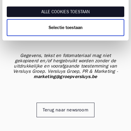
Versluys Groep । Zandvoordestraat 465 - 8400
ALLE COOKIES TOESTAAN
Oostende België । T +32 (0)59 70 89 83
Selectie toestaan
Gegevens, tekst en fotomateriaal mag niet
gekopieerd en/of hergebruikt worden zonder de
uitdrukkelijke en voorafgaande toestemming van
Versluys Groep.
Versluys Groep, PR & Marketing -
marketing@groepversluys.be
Terug naar newsroom