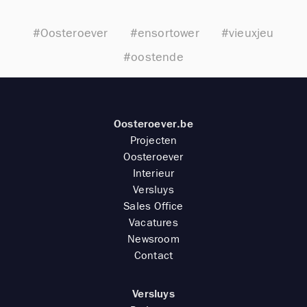
#Oosteroever
#ensortower
#vieuxjeu
#oostende
Oosteroever.be
Projecten
Oosteroever
Interieur
Versluys
Sales Office
Vacatures
Newsroom
Contact
Versluys