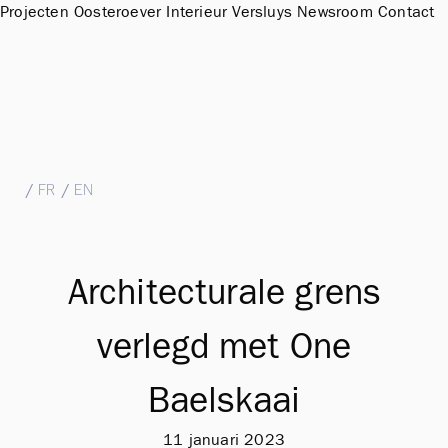
Projecten
Oosteroever
Interieur
Versluys
Newsroom
Contact
Sales Office & Showroom Oosteroever
Hendrik Baelskaai 12a, 8400 Oostende
T
+32 (0)59 51 11 15
M
sales@groepversluys.be
NL
/
FR
/
EN
Architecturale grens
verlegd met One
Baelskaai
11 januari 2023