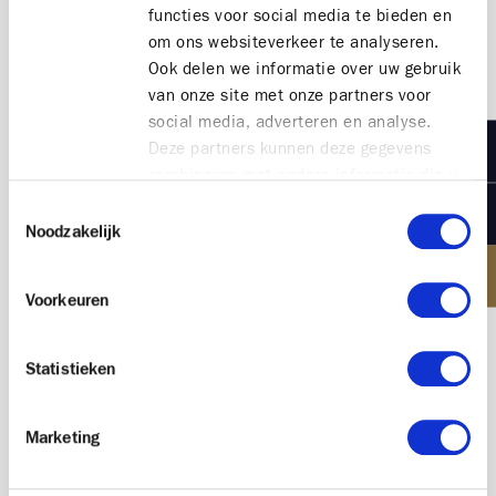
functies voor social media te bieden en
“Voor dit dossier moesten wij op planbasis niet in
om ons websiteverkeer te analyseren.
detail treden, wat ons toeliet om de focus 100% op
Ook delen we informatie over uw gebruik
de buitenkant te leggen. De luxeappartementen zijn
van onze site met onze partners voor
groot en Versluys wist dat ze op planbasis, op die
social media, adverteren en analyse.
ligging, al een verkoopbaar project hadden. Alleen
Deze partners kunnen deze gegevens
hebben zij niet de expertise om grensverleggende
combineren met andere informatie die u
gevels te ontwerpen. Vandaar dat ze bij ons
aan ze heeft verstrekt of die ze hebben
Toestemmingsselectie
aanklopten."
verzameld op basis van uw gebruik van
Noodzakelijk
hun services.
"De gevel weerspiegelt het karakter van de site,
havengebied en kust. De terrassen met hun
Voorkeuren
expressieve terrasranden geven het complex een
unieke uitstraling en maritiem karakter. De
glooiingen van het gebouw gaan mee met het
Statistieken
golvende karakter van het voorliggende
duinlandschap en de zee. Golvende doorlopende
Marketing
glazen balustrades reflecteren licht, lucht en
water.”