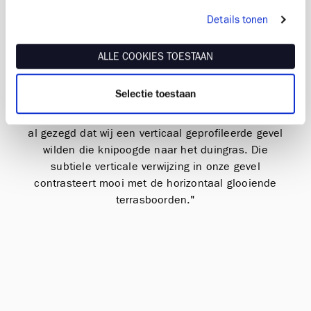
"Ook de materialisering van One Baelskaai verwijst
Details tonen
naar het omringende duinlandschap. De
geprofileerde Linarte gevelbekleding evoceert het
ALLE COOKIES TOESTAAN
beeld van de duinen. Het inzetten van Linarte werd
niet zomaar op één dag beslist. De werf zat in
Selectie toestaan
ruwbouw al op niveau +3 toen het
Renson
product
‘in the picture’ kwam. Wij als architect hadden wel
al gezegd dat wij een verticaal geprofileerde gevel
wilden die knipoogde naar het duingras. Die
subtiele verticale verwijzing in onze gevel
contrasteert mooi met de horizontaal glooiende
terrasboorden."