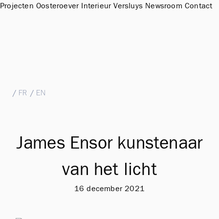
Projecten
Oosteroever
Interieur
Versluys
Newsroom
Contact
Sales Office & Showroom Oosteroever
Hendrik Baelskaai 12a, 8400 Oostende
T
+32 (0)59 51 11 15
M
sales@groepversluys.be
NL
/
FR
/
EN
James Ensor kunstenaar
van het licht
16 december 2021