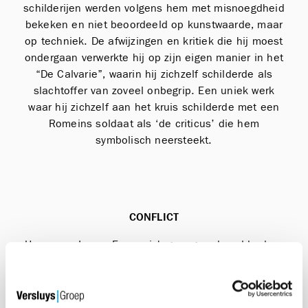
schilderijen werden volgens hem met misnoegdheid
bekeken en niet beoordeeld op kunstwaarde, maar
op techniek. De afwijzingen en kritiek die hij moest
ondergaan verwerkte hij op zijn eigen manier in het
“De Calvarie”, waarin hij zichzelf schilderde als
slachtoffer van zoveel onbegrip. Een uniek werk
waar hij zichzelf aan het kruis schilderde met een
Romeins soldaat als ‘de criticus’ die hem
symbolisch neersteekt.
CONFLICT
Hoe meer James Ensor zich genegeerd voelde door
de algemene kunstwereld van die tijd, hoe meer hij
zich ertegen verzette wat uitmondde in een
artistieke conflictsituatie tussen hem en de