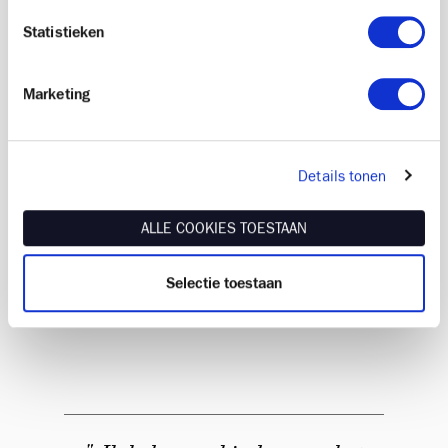
De grootsheid van James Ensor als kunstschilder
Statistieken
kwam voort uit het feit dat hij in zijn vele werken
moeiteloos de meest uiteenlopende stijlen en
genres naast en door elkaar gebruikte. Naast zijn
Marketing
grimmige maskerperiode was er ook een periode
waarin hij mateloos gefascineerd was door de
dematerialisatie van licht. Hij speelde er heel vaak
Details tonen
mee in zijn schilderijen en sprak over ‘het licht’ als
een ‘levend wezen’. Zijn eerste werken waarin hij
de duinen, interieurs, portretten en de zee
ALLE COOKIES TOESTAAN
schilderde, bevatten effecten waarbij het licht
bewust domineerde. In deze werken beschouwde hij
Selectie toestaan
‘het licht’ als een goddelijke kracht die alles
overheerst.