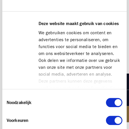
maatschappij. Een overheersend gevoel dat hij tot
uiting bracht in enkele van zijn bekendste
schilderijen. Met maskers, de dood, carnaval,
skeletten en travestieten zette hij de maatschappij
Deze website maakt gebruik van cookies
figuurlijk voor schut.
We gebruiken cookies om content en
advertenties te personaliseren, om
functies voor social media te bieden en
om ons websiteverkeer te analyseren.
Ook delen we informatie over uw gebruik
Compositietekening van James Ensor met 21
van onze site met onze partners voor
verzamelde Ensor werken - private collection Bart
social media, adverteren en analyse.
Versluys - December 2020 Pierre Gillis
Deze partners kunnen deze gegevens
combineren met andere informatie die u
aan ze heeft verstrekt of die ze hebben
Toestemmingsselectie
verzameld op basis van uw gebruik van
Noodzakelijk
hun services.
HET LICHT
Voorkeuren