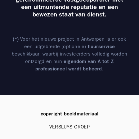
een uitmuntende reputatie en een
bewezen staat van dienst.
-
(*)
Voor het nieuwe project in Antwerpen is er ook
een uitgebreide (optionele)
huurservice
beschikbaar, waarbij investeerders volledig worden
ontzorgd en hun
eigendom van A tot Z
professioneel wordt beheerd
.
copyright beeldmateriaal
VERSLUYS GROEP