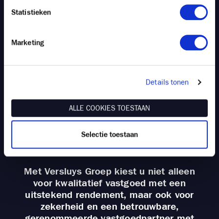
Statistieken
Marketing
Om in te spelen op de grote vraag vanuit
ons cliënteel zal Versluys Groep
binnenkort enkele nieuwe
Details tonen
investeringsprojecten lanceren in
Antwerpen
(*)
, Oostende, Bredene en
ALLE COOKIES TOESTAAN
Knokke. Schrijf u vandaag
hier
in op onze
‘Versluys investeringslijst’ en blijf als
eerste op de hoogte van onze unieke
Selectie toestaan
investeringsopportuniteiten.
Met Versluys Groep kiest u niet alleen
voor kwalitatief vastgoed met een
uitstekend rendement, maar ook voor
zekerheid en een betrouwbare,
gerenommeerde vastgoedpartner met