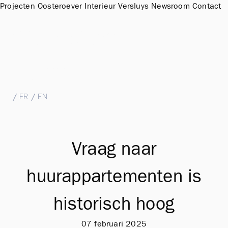
Projecten
Oosteroever
Interieur
Versluys
Newsroom
Contact
Sales Office & Showroom Oosteroever
Hendrik Baelskaai 12a, 8400 Oostende
T
+32 (0)59 51 11 15
M
sales@groepversluys.be
NL
/
FR
/
EN
Vraag naar
huurappartementen is
historisch hoog
07 februari 2025