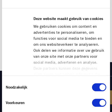
zoek zijn naar meer comfort en duurzaamheid.
Daarnaast blijft residentieel vastgoed
een veilige
haven in woelige tijden
, wat het een interessante
Deze website maakt gebruik van cookies
keuze maakt voor zowel particuliere als
professionele beleggers. Terwijl de beurzen in 2025
We gebruiken cookies om content en
bijzonder volatiel zullen zijn en traditionele
advertenties te personaliseren, om
spaarrekeningen steeds minder opbrengen, is
functies voor social media te bieden en
vastgoed een betrouwbare en inflatiebestendige
om ons websiteverkeer te analyseren.
investering.
Ook delen we informatie over uw gebruik
van onze site met onze partners voor
social media, adverteren en analyse.
Deze partners kunnen deze gegevens
combineren met andere informatie die u
aan ze heeft verstrekt of die ze hebben
Toestemmingsselectie
verzameld op basis van uw gebruik van
Noodzakelijk
Schrijf u
hier
in en blijf als eerste
hun services.
op de hoogte van onze nieuwe
Voorkeuren
investeringsprojecten