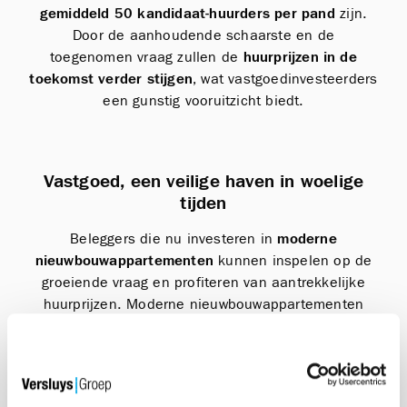
gemiddeld 50 kandidaat-huurders per pand
zijn.
Door de aanhoudende schaarste en de
toegenomen vraag zullen de
huurprijzen in de
toekomst verder stijgen
, wat vastgoedinvesteerders
een gunstig vooruitzicht biedt.
Vastgoed, een veilige haven in woelige
tijden
Beleggers die nu investeren in
moderne
nieuwbouwappartementen
kunnen inspelen op de
groeiende vraag en profiteren van aantrekkelijke
huurprijzen. Moderne nieuwbouwappartementen
bieden extra voordelen, zoals energie-efficiëntie,
lage onderhoudskosten, de 10-jarige
aansprakelijkheid van de projectontwikkelaar en
een hogere aantrekkingskracht voor huurders die op