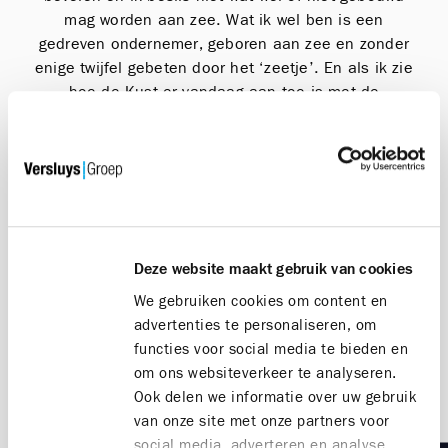
mag worden aan zee. Wat ik wel ben is een
gedreven ondernemer, geboren aan zee en zonder
enige twijfel gebeten door het ‘zeetje’. En als ik zie
hoe de Kust er vandaag aan toe is met de
Atlantikwall van verouderde gebouwen, dan bloedt
mijn hart.
Mijn strijd is geen persoonlijke queeste naar macht,
het is een pleidooi voor visie en vernieuwing en dit
met respect voor het heden en verleden. Als ik
daarin een gezicht ben geworden van verandering
Deze website maakt gebruik van cookies
aan de Kust, dan beschouw ik dat in de eerste
We gebruiken cookies om content en
plaats als een erkenning en eer. Voor mij is die titel
advertenties te personaliseren, om
‘Keizer van de Kust’ vooral een voetnoot in een
functies voor social media te bieden en
groter verhaal. Een verhaal over liefde voor een
om ons websiteverkeer te analyseren.
prachtige streek, over bouwen met goesting, over
Ook delen we informatie over uw gebruik
blijven geloven dat de Belgische kust mooier,
van onze site met onze partners voor
duurzamer en aantrekkelijker kan zijn dan ze
social media, adverteren en analyse.