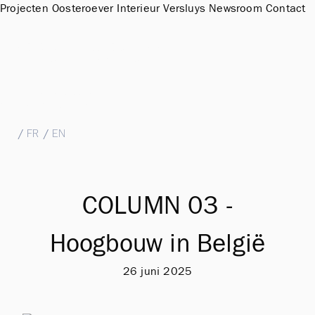
Projecten
Oosteroever
Interieur
Versluys
Newsroom
Contact
Sales Office & Showroom Oosteroever
Hendrik Baelskaai 12a, 8400 Oostende
T
+32 (0)59 51 11 15
M
sales@groepversluys.be
NL
/
FR
/
EN
COLUMN 03 -
Hoogbouw in België
26 juni 2025