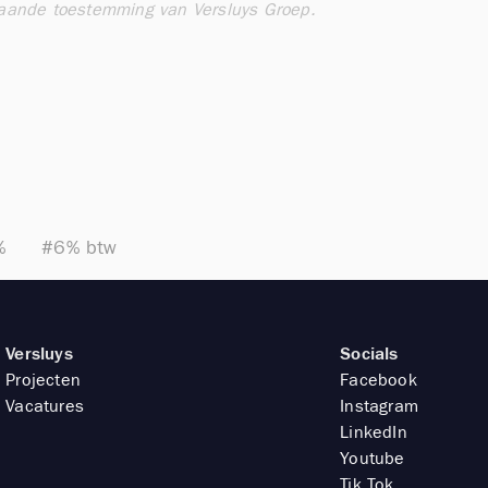
gaande toestemming van Versluys Groep.
%
#6% btw
Versluys
Socials
Projecten
Facebook
Vacatures
Instagram
LinkedIn
Youtube
Tik Tok