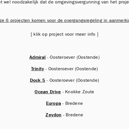
het wel noodzakelijk dat de omgevingsvergunning van het proj
ze 6 projecten komen voor de overgangsregeling in aanmerki
[ klik op project voor meer info ]
Admiral
- Oosteroever (Oostende)
Trinity
- Oosteroever (Oostende)
Dock 5
- Oosteroever (Oostende)
Ocean Drive
- Knokke Zoute
Europa
- Bredene
Zeydon
- Bredene