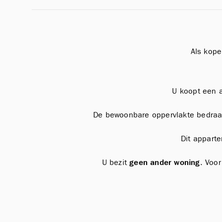
Als kope
U koopt een 
De bewoonbare oppervlakte bedra
Dit appart
U bezit
geen ander woning
. Voo