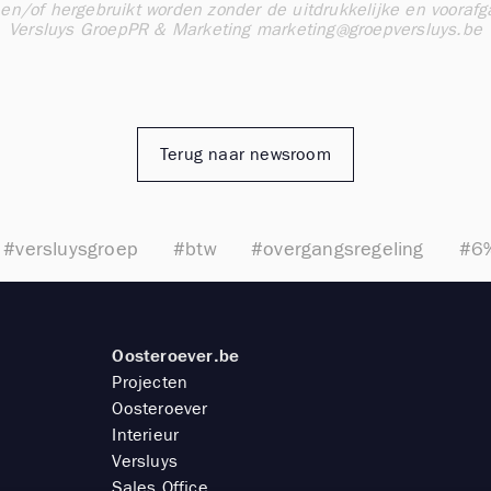
n/of hergebruikt worden zonder de uitdrukkelijke en vooraf
Versluys GroepPR & Marketing
marketing@groepversluys.be
Terug naar newsroom
#versluysgroep
#btw
#overgangsregeling
#6
Oosteroever.be
Projecten
Oosteroever
Interieur
Versluys
Sales Office