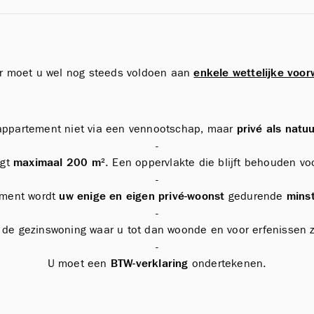
r moet u wel nog steeds voldoen aan
enkele wettelijke voo
appartement niet via een vennootschap, maar
privé als natuu
-
agt
maximaal 200 m
². Een oppervlakte die blijft behouden v
-
ement wordt
uw enige
en eigen privé-woonst
gedurende
minst
-
r de gezinswoning waar u tot dan woonde en voor erfenissen zi
-
U moet een
BTW-verklaring
ondertekenen.