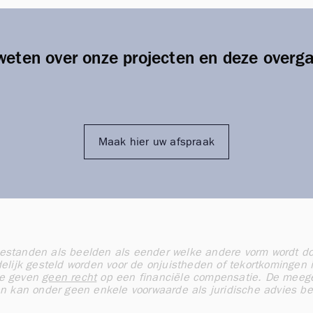
weten over onze projecten en deze overg
Maak hier uw afspraak
bestanden als beelden als eender welke andere vorm wordt doo
delijk gesteld worden voor de onjuistheden of tekortkomingen 
te geven
geen recht
op een financiële compensatie. De meeged
n kan onder geen enkele voorwaarde als juridische advies b