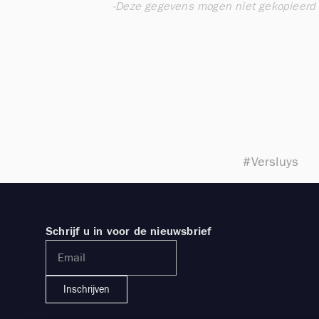
-
Deze gegevens mogen niet gekopieerd e
#Versluys
Schrijf u in voor de nieuwsbrief
Inschrijven