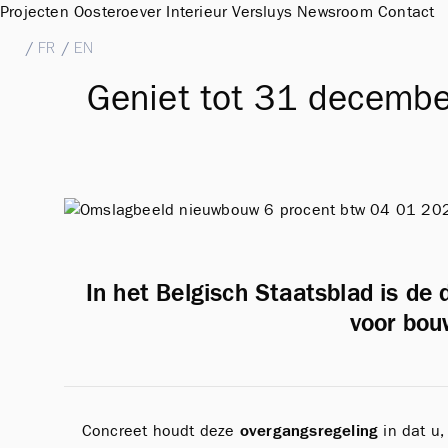
Projecten
Oosteroever
Interieur
Versluys
Newsroom
Contact
NL
/
FR
/
EN
Geniet tot 31 decemb
In het Belgisch Staatsblad is de 
voor bou
Concreet houdt deze
overgangsregeling
in dat u