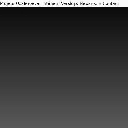
Projets
Oosteroever
Intérieur
Versluys
Newsroom
Contact
NL
/
FR
/
EN