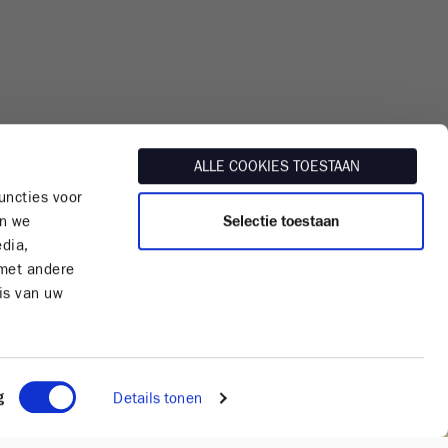
ALLE COOKIES TOESTAAN
uncties voor
Selectie toestaan
en we
edia,
 met andere
is van uw
g
Details tonen