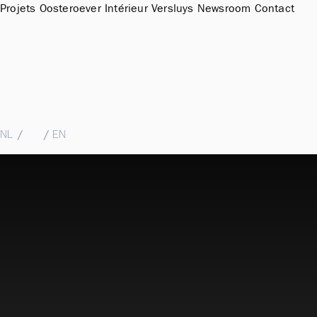
Projets
Oosteroever
Intérieur
Versluys
Newsroom
Contact
Sales Office & Showroom Oosteroever
Hendrik Baelskaai 12a, 8400 Oostende
T
+32 (0)59 51 11 15
M
sales@groepversluys.be
NL
/
FR
/
EN