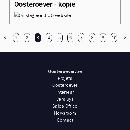
Oosteroever - kopie
1
2
3
4
5
6
7
8
9
10
Oosteroever.be
Projets
Oosteroever
Intérieur
Versluys
Sales Office
Newsroom
Contact