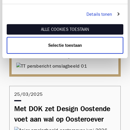
Details tonen
28/03/2025
ALLE COOKIES TOESTAAN
Topchocolatier Olivier Willems
opent zijn deuren op
Selectie toestaan
Oosteroever - kopie
25/03/2025
Met DOK zet Design Oostende
voet aan wal op Oosteroever