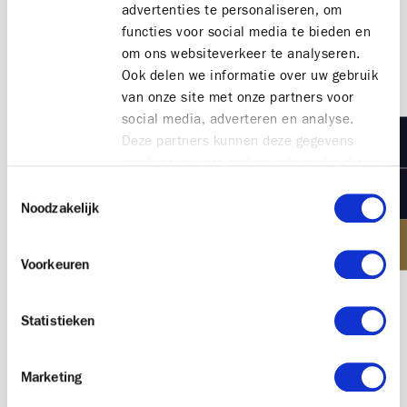
09/04/2025
advertenties te personaliseren, om
functies voor social media te bieden en
Topchocolatier Olivier Willems
om ons websiteverkeer te analyseren.
Ook delen we informatie over uw gebruik
opent zijn deuren op
van onze site met onze partners voor
Oosteroever - kopie
social media, adverteren en analyse.
Deze partners kunnen deze gegevens
combineren met andere informatie die u
aan ze heeft verstrekt of die ze hebben
Toestemmingsselectie
verzameld op basis van uw gebruik van
Noodzakelijk
hun services.
31/03/2025
Voorkeuren
Topchocolatier Olivier Willems
opent zijn deuren op
Statistieken
Oosteroever - kopie
Marketing