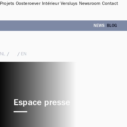
Projets
Oosteroever
Intérieur
Versluys
Newsroom
Contact
Sales Office & Showroom Oosteroever
Hendrik Baelskaai 12a, 8400 Oostende
NEWS
BLOG
T
+32 (0)59 51 11 15
M
sales@groepversluys.be
NL
/
FR
/
EN
Espace presse