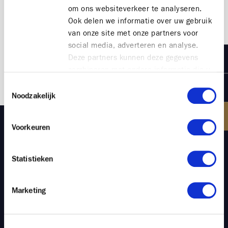
om ons websiteverkeer te analyseren.
ruggensteun van een bekend en gerenommeerd
Ook delen we informatie over uw gebruik
veilinghuis is zonder enige twijfel primordiaal voor
van onze site met onze partners voor
de waarde van een kunstwerk op zowel korte als
social media, adverteren en analyse.
lange termijn."
Deze partners kunnen deze gegevens
combineren met andere informatie die u
aan ze heeft verstrekt of die ze hebben
Toestemmingsselectie
verzameld op basis van uw gebruik van
Noodzakelijk
hun services.
Voorkeuren
Welke evolutie hebt u zelf doorgemaakt van
Statistieken
beginnend verzamelaar tot gekend
kunstverzamelaar?
-
"Ikzelf ben al op een jonge leeftijd begonnen met
Marketing
het verzamelen van kunst. Enerzijds was ik erdoor
gefascineerd en anderzijds zag ik er ook al snel de
zakelijke meerwaarde van in. Ook al heb ik nu