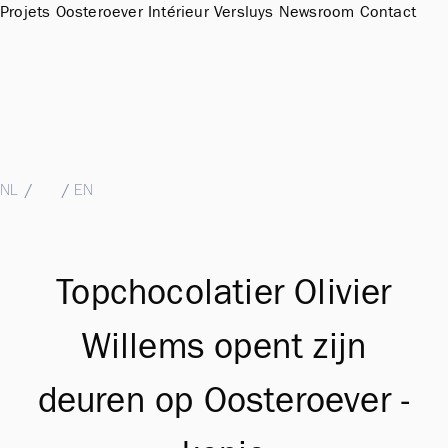
Projets
Oosteroever
Intérieur
Versluys
Newsroom
Contact
Sales Office & Showroom Oosteroever
Hendrik Baelskaai 12a, 8400 Oostende
T
+32 (0)59 51 11 15
M
sales@groepversluys.be
NL
/
FR
/
EN
Topchocolatier Olivier
Willems opent zijn
deuren op Oosteroever -