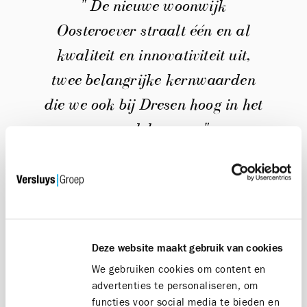
" De nieuwe woonwijk
Oosteroever straalt één en al
kwaliteit en innovativiteit uit,
twee belangrijke kernwaarden
die we ook bij Dresen hoog in het
vaandel voeren "
Hoe pakt u dit zelf aan (welke bronnen, zelf
onderzoeken, adviseur …)?
-
Deze website maakt gebruik van cookies
"Een goede band en wisselwerking met galerijen en
We gebruiken cookies om content en
veilinghuizen is cruciaal. Vooral veilinghuizen zijn
advertenties te personaliseren, om
hierin heel belangrijk omdat zij bepaalde werken en
functies voor social media te bieden en
kunstenaars proactief ondersteunen. De