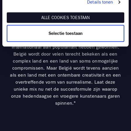
Details tonen
contacten over de hele wereld, toch blijf ik nog
steeds een voorliefde hebben voor onze eigen
ALLE COOKIES TOESTAAN
Belgische kunstenaars zoals James Ensor of René
Magritte. Noem het gerust een vorm van
chauvinisme en trots. Los hiervan merk ik ook dat
Selectie toestaan
onze Belgische kunstenaars de voorbije jaren
internationaal aan populariteit hebben gewonnen.
België wordt door velen terecht bekeken als een
complex land en een land van soms onmogelijke
compromissen. Maar België wordt tevens aanzien
als een land met een ontembare creativiteit en een
overtreffende vorm van surrealisme. Laat deze
unieke mix nu net de succesformule zijn waarop
onze hedendaagse en vroegere kunstenaars garen
spinnen."