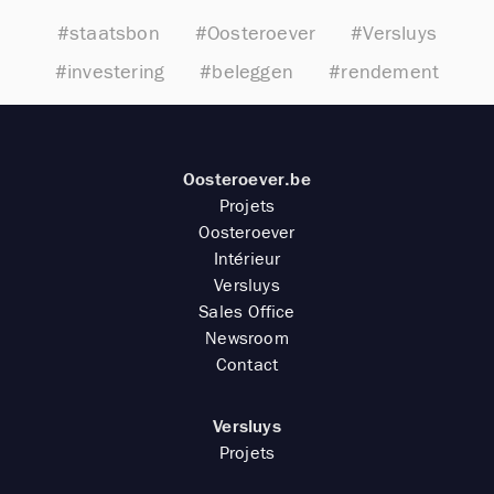
#staatsbon
#Oosteroever
#Versluys
#investering
#beleggen
#rendement
Oosteroever.be
Projets
Oosteroever
Intérieur
Versluys
Sales Office
Newsroom
Contact
Versluys
Projets