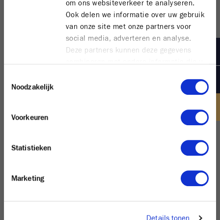
om ons websiteverkeer te analyseren.
Ook delen we informatie over uw gebruik
van onze site met onze partners voor
social media, adverteren en analyse.
Deze partners kunnen deze gegevens
combineren met andere informatie die u
aan ze heeft verstrekt of die ze hebben
Toestemmingsselectie
verzameld op basis van uw gebruik van
Noodzakelijk
hun services.
Ensor Tower I -
Voorkeuren
Statistieken
kopie
Marketing
Details tonen