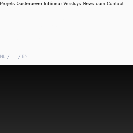
Projets
Oosteroever
Intérieur
Versluys
Newsroom
Contact
Sales Office & Showroom Oosteroever
Hendrik Baelskaai 12a, 8400 Oostende
T
+32 (0)59 51 11 15
M
sales@groepversluys.be
NL
/
FR
/
EN