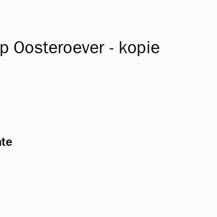
op Oosteroever - kopie
ate