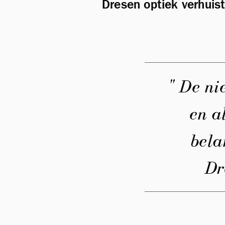
Dresen optiek verhuist
" De ni
en al
bela
Dr