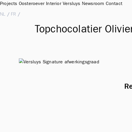
Projects
Oosteroever
Interior
Versluys
Newsroom
Contact
NL
/
FR
/
EN
Topchocolatier Olivie
Re