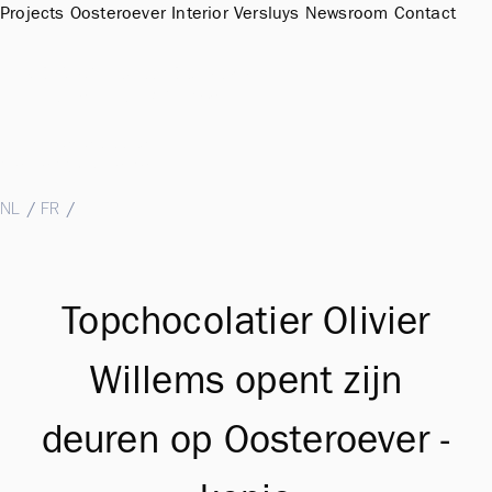
Projects
Oosteroever
Interior
Versluys
Newsroom
Contact
Sales Office & Showroom Oosteroever
Hendrik Baelskaai 12a, 8400 Oostende
T
+32 (0)59 51 11 15
M
sales@groepversluys.be
NL
/
FR
/
EN
Topchocolatier Olivier
Willems opent zijn
deuren op Oosteroever -