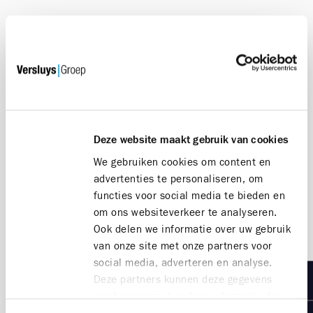
Marc & Joëlle Dresen - Dresen optiek
"We geloven in de trendy stadswijk Oosteroever in
Oostende. Dankzij de prachtige projecten van
Versluys Groep is hier de voorbije jaren een heel
nieuwe dynamiek ontstaan. De nieuwe woonwijk
straalt één en al kwaliteit en innovativiteit uit. Twee
Deze website maakt gebruik van cookies
belangrijke kernwaarden die we ook bij Dresen hoog
in het vaandel voeren. We zijn er dan ook 100% van
We gebruiken cookies om content en
overtuigd dat het DNA van Dresen optiek perfect
advertenties te personaliseren, om
aansluit op het imago van de hippe Oosteroever
functies voor social media te bieden en
site.”
om ons websiteverkeer te analyseren.
Ook delen we informatie over uw gebruik
van onze site met onze partners voor
social media, adverteren en analyse.
Ontdek de projecten op Oosteroever
Deze partners kunnen deze gegevens
combineren met andere informatie die u
aan ze heeft verstrekt of die ze hebben