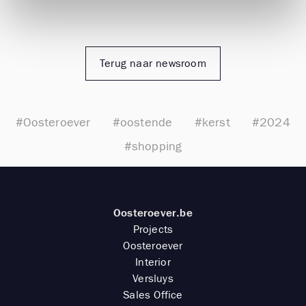
Terug naar newsroom
#Oosteroever
#oostende
#kerst
#2024
#shopping
Oosteroever.be
Projects
Oosteroever
Interior
Versluys
Sales Office