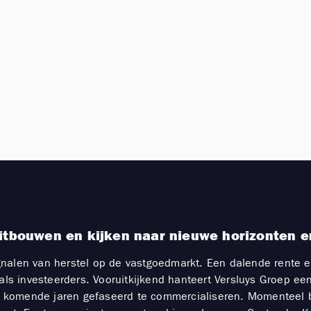
uitbouwen en kijken naar nieuwe horizonten e
e signalen van herstel op de vastgoedmarkt. Een dalende re
als investeerders. Vooruitkijkend hanteert Versluys Groep ee
 komende jaren gefaseerd te commercialiseren. Momenteel b