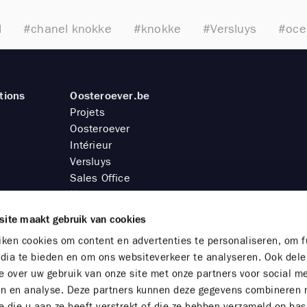
l
#chanel knokke
#knokke
#Versluys
#oce
tions
Oosteroever.be
Projets
Oosteroever
Intérieur
Versluys
Sales Office
Newsroom
Contact
site maakt gebruik van cookies
ken cookies om content en advertenties te personaliseren, om f
dia te bieden en om ons websiteverkeer te analyseren. Ook del
e over uw gebruik van onze site met onze partners voor social m
Bureau de vente
en en analyse. Deze partners kunnen deze gegevens combineren
Sales Office & Showroom Oosteroever
e die u aan ze heeft verstrekt of die ze hebben verzameld op bas