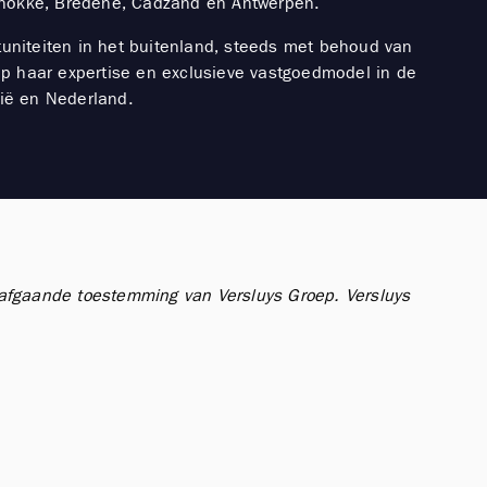
 Knokke, Bredene, Cadzand en Antwerpen.
tuniteiten in het buitenland, steeds met behoud van
ep haar expertise en exclusieve vastgoedmodel in de
gië en Nederland.
orafgaande toestemming van Versluys Groep.
Versluys