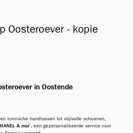
op Oosteroever - kopie
Oosteroever in Oostende
 en iconische handtassen tot stijlvolle schoenen,
CHANEL & moi’
, een gepersonaliseerde service voor
e finesse verzorgd.