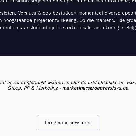
ject. Er staan projecten op stapel in onder meer Oostende,
gesloten. Versluys Groep bestudeert momenteel diverse oppor
n hoogstaande projectontwikkeling. Op die manier wil de gro
uitrollen, aansluitend op de sterke lokale verankering in Bel
erd en/of hergebruikt worden zonder de uitdrukkelijke en vo
Groep, PR & Marketing -
marketing@groepversluys.be
Terug naar newsroom