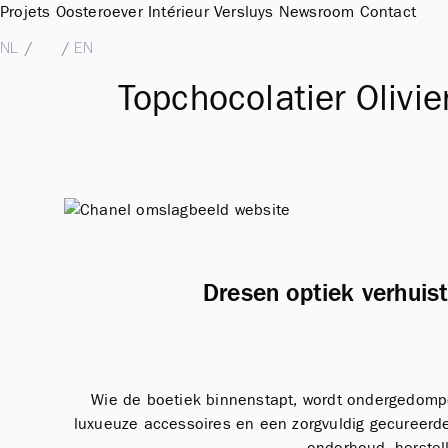
Projets
Oosteroever
Intérieur
Versluys
Newsroom
Contact
NL
/
FR
/
EN
Topchocolatier Olivie
Dresen optiek verhuist
Wie de boetiek binnenstapt, wordt ondergedompeld
luxueuze accessoires en een zorgvuldig gecureerd
onderhoud, herstel