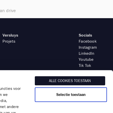
an drive
Versluys
Socials
Projets
Facebook
Instagram
LinkedIn
Youtube
Tik Tok
ALLE COOKIES TOESTAAN
uncties voor
Selectie toestaan
en we
edia,
Quartier général
 met andere
Versluys HQ
is van uw