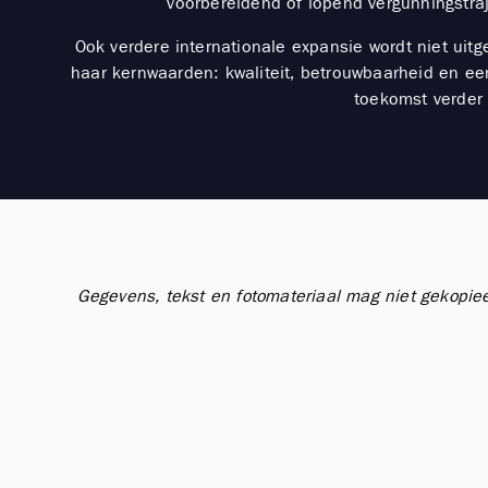
voorbereidend of lopend vergunningstra
Ook verdere internationale expansie wordt niet uit
haar kernwaarden: kwaliteit, betrouwbaarheid en ee
toekomst verder 
Gegevens, tekst en fotomateriaal mag niet gekopie