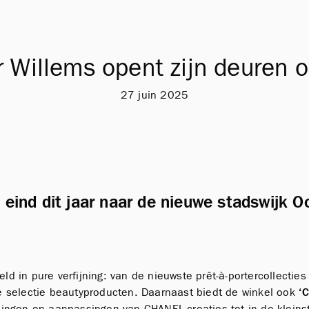
r Willems opent zijn deuren 
27 juin 2025
 eind dit jaar naar de nieuwe stadswijk 
 in pure verfijning: van de nieuwste prêt-à-portercollecties
e selectie beautyproducten. Daarnaast biedt de winkel ook
‘
lingen en aanpassingen van CHANEL-creaties tot in de kleinst