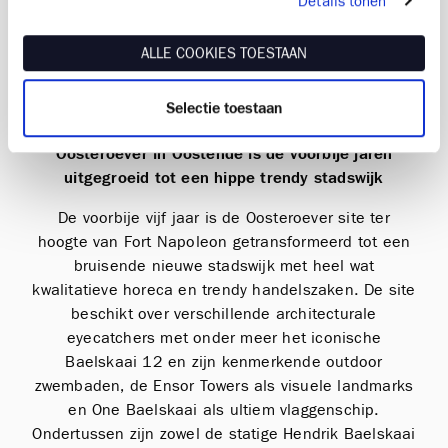
Details tonen
tijdens de eerste lanceerweken reeds meer dan 20
% verkocht werd op plan.
ALLE COOKIES TOESTAAN
Selectie toestaan
Oosteroever in Oostende is de voorbije jaren
uitgegroeid tot een hippe trendy stadswijk
De voorbije vijf jaar is de Oosteroever site ter
hoogte van Fort Napoleon getransformeerd tot een
bruisende nieuwe stadswijk met heel wat
kwalitatieve horeca en trendy handelszaken. De site
beschikt over verschillende architecturale
eyecatchers met onder meer het iconische
Baelskaai 12 en zijn kenmerkende outdoor
zwembaden, de Ensor Towers als visuele landmarks
en One Baelskaai als ultiem vlaggenschip.
Ondertussen zijn zowel de statige Hendrik Baelskaai