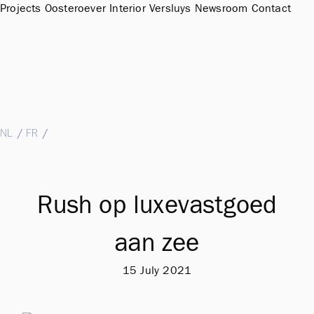
Projects
Oosteroever
Interior
Versluys
Newsroom
Contact
Sales Office & Showroom Oosteroever
Hendrik Baelskaai 12a, 8400 Oostende
T
+32 (0)59 51 11 15
M
sales@groepversluys.be
NL
/
FR
/
EN
Rush op luxevastgoed
aan zee
15 July 2021