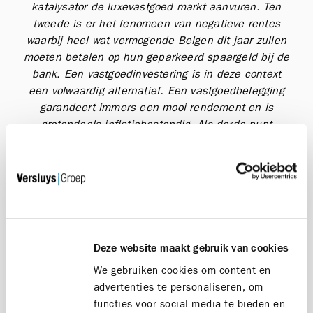
katalysator de luxevastgoed markt aanvuren. Ten
tweede is er het fenomeen van negatieve rentes
waarbij heel wat vermogende Belgen dit jaar zullen
moeten betalen op hun geparkeerd spaargeld bij de
bank. Een vastgoedinvestering is in deze context
een volwaardig alternatief. Een vastgoedbelegging
garandeert immers een mooi rendement en is
grotendeels inflatiebestendig. Als derde punt
werden tijdens de coronapandemie de vele
voordelen van wonen aan zee herontdekt. De kust is
dichtbij, veilig en staat synoniem voor vrijheid,
genieten en een hoge levenskwaliteit."
Deze website maakt gebruik van cookies
We gebruiken cookies om content en
De eerste Ensor Tower in Oostende is volledig
advertenties te personaliseren, om
uitverkocht en wordt binnenkort opgeleverd
functies voor social media te bieden en