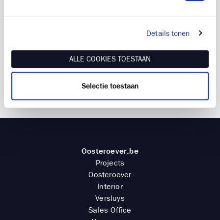
uitdrukkelijke en voorafgaande toestemming van
Versluys Groep.
Versluys Groep, PR & Marketing -
marketing@groepversluys.be
Details tonen
ALLE COOKIES TOESTAAN
Terug naar newsroom
Selectie toestaan
Oosteroever.be
Projects
Oosteroever
Interior
Versluys
Sales Office