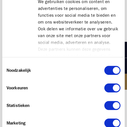
We gebruiken cookies om content en
advertenties te personaliseren, om
functies voor social media te bieden en
om ons websiteverkeer te analyseren.
Ook delen we informatie over uw gebruik
van onze site met onze partners voor
social media, adverteren en analyse.
Deze partners kunnen deze gegevens
combineren met andere informatie die u
aan ze heeft verstrekt of die ze hebben
Toestemmingsselectie
contact T +32 59 50 55 84
verzameld op basis van uw gebruik van
Noodzakelijk
( noodnummer T +32 491 59 53 75 )
hun services.
-
Voorkeuren
www.buro-m.be
Statistieken
Gegevens, tekst en fotomateriaal mag niet
Marketing
gekopieerd en/of hergebruikt worden zonder de