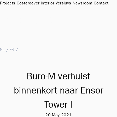
Projects
Oosteroever
Interior
Versluys
Newsroom
Contact
Sales Office & Showroom Oosteroever
Hendrik Baelskaai 12a, 8400 Oostende
T
+32 (0)59 51 11 15
M
sales@groepversluys.be
NL
/
FR
/
EN
Buro-M verhuist
binnenkort naar Ensor
Tower I
20 May 2021